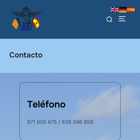
Saltar
al
Buscar:
ALTERN
contenido
Contacto
Teléfono
971 600 675 / 638 346 958